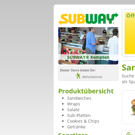
Öff
SUBWAY® Kempten
Sa
Dieser Store bietet Dir:
Suche 
Abholservice
als Sp
Produktübersicht
Sandwiches
Wraps
Salate
Sub-Platten
Cookies & Chips
Getränke