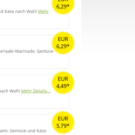
6,29*
nd Käse nach Wahl
Mehr
EUR
6,29*
Teriyaki-Marinade, Gemüse
EUR
4,49*
 nach Wahl
Mehr Details...
EUR
5,79*
alami, Gemüse und Käse