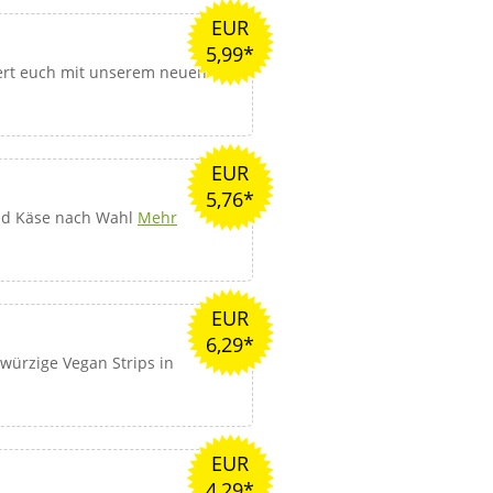
EUR
5,99*
ert euch mit unserem neuen
EUR
5,76*
nd Käse nach Wahl
Mehr
EUR
6,29*
 würzige Vegan Strips in
EUR
4,29*