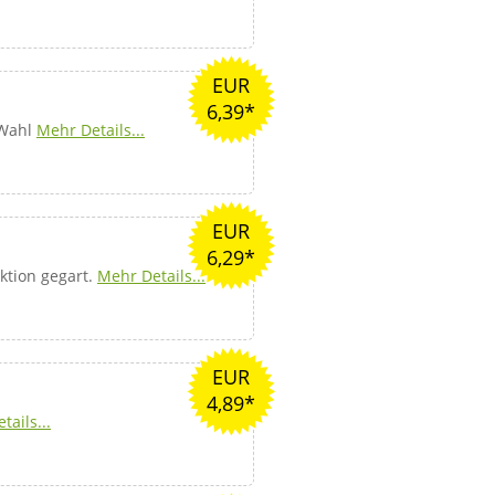
EUR
6,39*
 Wahl
Mehr Details...
EUR
6,29*
ktion gegart.
Mehr Details...
EUR
4,89*
tails...