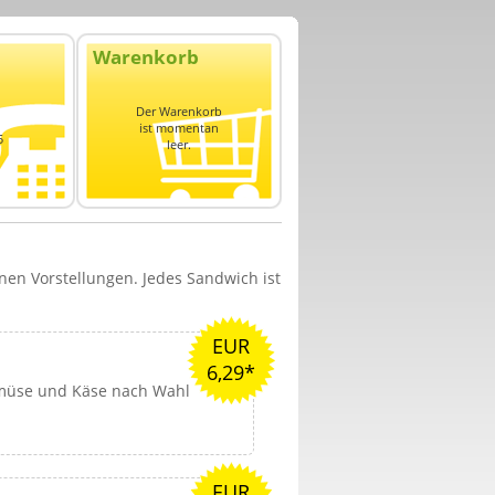
Warenkorb
Der Warenkorb
ist momentan
5
leer.
nen Vorstellungen. Jedes Sandwich ist
EUR
6,29*
emüse und Käse nach Wahl
EUR