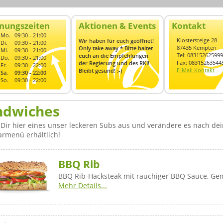
nungszeiten
Aktionen & Events
Kontakt
Mo.
09:30 - 21:00
Klostersteige 28
Wir haben für euch geöffnet!
Di.
09:30 - 21:00
87435 Kempten
Only take away * Bitte haltet
Mi.
09:30 - 21:00
Tel: 083152625999
euch an die Empfehlungen
Do.
09:30 - 21:00
Fax: 08315263544
der Regierung und des RKI!
Fr.
09:30 - 22:00
E-Mail Kontakt
Bleibt gesund! :-)
Sa.
09:30 - 22:00
So.
09:30 - 22:00
ndwiches
Dir hier eines unser leckeren Subs aus und verändere es nach dei
armenü erhältlich!
BBQ Rib
BBQ Rib-Hacksteak mit rauchiger BBQ Sauce, G
Mehr Details...